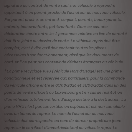
signature du contrat de vente sauf si le véhicule à reprendre
appartient à un parent proche de l’acheteur du nouveau véhicule.
Par parent proche, on entend : conjoint, parents, beaux-parents,
enfants, beaux-enfants, petits-enfants. Dans ce cas, une
déclaration écrite entre les 2 personnes relative au lien de parenté
doit être jointe au dossier de vente. Le véhicule repris doit être
complet, c’est-à-dire qu’il doit contenir toutes les pièces
nécessaires à son fonctionnement, ainsi que les documents de
bord, et il ne peut pas contenir de déchets étrangers au véhicule.
⁵ La prime recyclage VHU (Véhicule Hors d’Usage) est une prime
conditionnelle et est réservée aux particuliers, pour la commande
du véhicule affiché entre le
01/08/2026
et
31/08/2026
dans un des
points de vente officiels au Luxembourg et en cas de restitution
d'un véhicule totalement hors d'usage destiné à la destruction. La
prime VHU n’est pas convertible en espèces et est non cumulable
avec un bonus de reprise. Le nom de l’acheteur du nouveau
véhicule doit correspondre au nom du dernier propriétaire (nom
repris sur le certificat d’immatriculation) du véhicule repris. Le