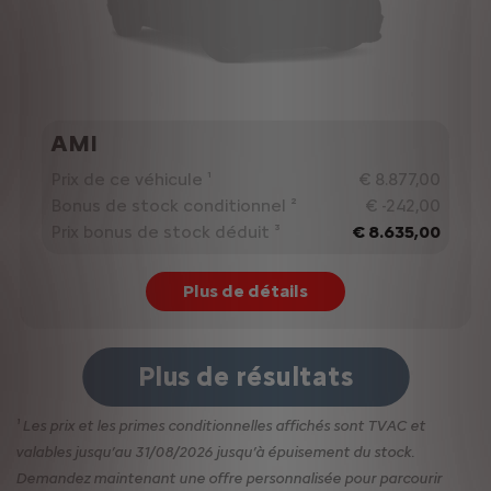
AMI
Prix de ce véhicule ¹
€ 8.877,00
Bonus de stock conditionnel ²
€ -242,00
Prix bonus de stock déduit ³
€ 8.635,00
Plus de détails
Plus de résultats
¹ Les prix et les primes conditionnelles affichés sont TVAC et
valables jusqu’au
31/08/2026
jusqu’à épuisement du stock.
Demandez maintenant une offre personnalisée pour parcourir