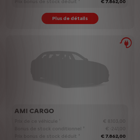
Prix bonus de stock déduit ³
€ 7.862,00
Plus de détails
AMI CARGO
Prix de ce véhicule ¹
€ 8.103,00
Bonus de stock conditionnel ²
€ -241,00
Prix bonus de stock déduit ³
€ 7.862,00