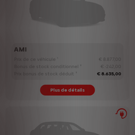
AMI
Prix de ce véhicule ¹
€ 8.877,00
Bonus de stock conditionnel ²
€ -242,00
Prix bonus de stock déduit ³
€ 8.635,00
Plus de détails