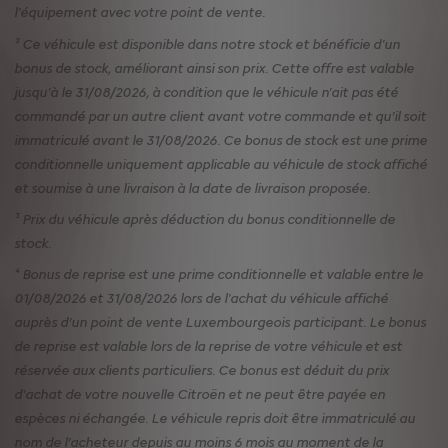
l'équipement avec votre point de vente.
² Ce véhicule est disponible dans notre stock et bénéficie d'un
bonus de stock, améliorant ainsi son prix. Cette offre est valable
jusqu'à le
31/08/2026
, à condition que le véhicule n'ait pas été
commandé par un autre client avant votre commande et qu’il soit
immatriculé avant le
31/08/2026
. Ce bonus de stock est une prime
conditionnelle uniquement applicable au véhicule de stock affiché
et soumise à une livraison à la date de livraison proposée.
³ Prix du véhicule après déduction du bonus conditionnelle de
stock.
⁴ Bonus de reprise est une prime conditionnelle et valable entre le
01/08/2026
et
31/08/2026
lors de l'achat du véhicule affiché
auprès d’un point de vente Luxembourgeois participant. Le bonus
de reprise est valable lors de la reprise de votre véhicule et est
réservée aux clients particuliers. Ce bonus est déduit du prix
d'achat de votre nouvelle
Citroën
et ne peut être payée en
espèces ni échangée. Le véhicule repris doit être immatriculé au
nom de l’acheteur depuis au moins 6 mois au moment de la