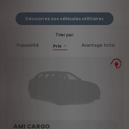
Découvrez nos véhicules utilitaires
Trier par:
Popularité
Avantage total
Prix
AMI CARGO