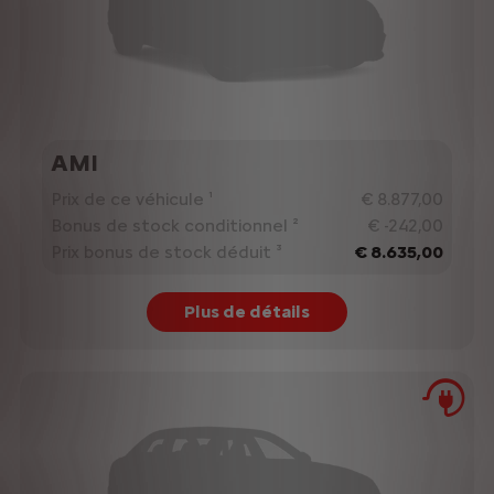
AMI
Prix de ce véhicule ¹
€ 8.877,00
Bonus de stock conditionnel ²
€ -242,00
Prix bonus de stock déduit ³
€ 8.635,00
Plus de détails