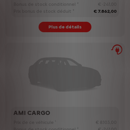
Bonus de stock conditionnel ²
€ -241,00
Prix bonus de stock déduit ³
€ 7.862,00
Plus de détails
AMI CARGO
Prix de ce véhicule ¹
€ 8.103,00
Bonus de stock conditionnel ²
€ -241,00