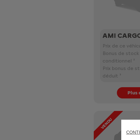
AMI CARG
Prix de ce véhicu
Bonus de stock
conditionnel ²
Prix bonus de s
déduit ³
Plus 
CONTI