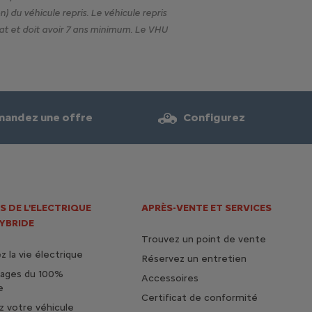
) du véhicule repris. Le véhicule repris
at et doit avoir 7 ans minimum. Le VHU
andez une offre
Configurez
S DE L'ELECTRIQUE
APRÈS-VENTE ET SERVICES
HYBRIDE
Trouvez un point de vente
 la vie électrique
Réservez un entretien
tages du 100%
Accessoires
e
Certificat de conformité
 votre véhicule