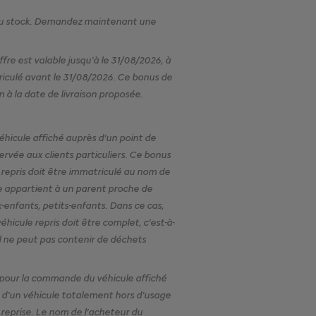
u stock. Demandez maintenant une
fre est valable jusqu'à le
31/08/2026
, à
riculé avant le
31/08/2026
. Ce bonus de
 à la date de livraison proposée.
véhicule affiché auprès d’un point de
ervée aux clients particuliers. Ce bonus
repris doit être immatriculé au nom de
re appartient à un parent proche de
-enfants, petits-enfants. Dans ce cas,
éhicule repris doit être complet, c’est-à-
il ne peut pas contenir de déchets
, pour la commande du véhicule affiché
n d'un véhicule totalement hors d'usage
reprise. Le nom de l’acheteur du