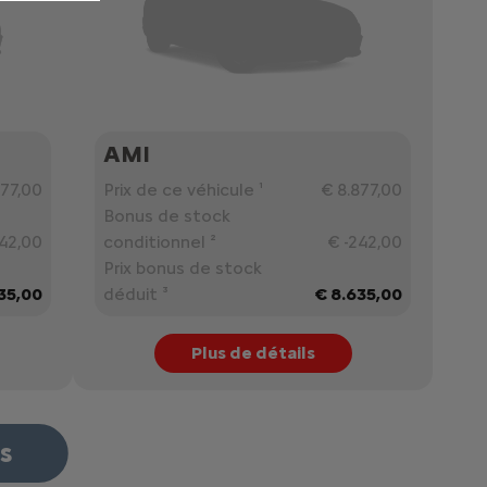
AMI
877,00
Prix de ce véhicule ¹
€ 8.877,00
Bonus de stock
242,00
conditionnel ²
€ -242,00
Prix bonus de stock
35,00
déduit ³
€ 8.635,00
Plus de détails
ts