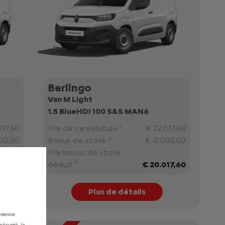
Berlingo
Van M Light
1.5 BlueHDi 100 S&S MAN6
017,60
Prix de ce véhicule ¹
€ 22.017,60
000,00
Bonus de stock ²
€ -2.000,00
Prix bonus de stock
17,60
déduit ³
€ 20.017,60
Plus de détails
érience
sécurité, la