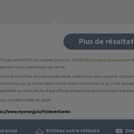
Plus de résulta
 affichés sont HTVA et valables jusqu’au
31/08/2026
jusqu’à épuisement d
uipement avec votre point de vente.
stock et bénéficie d'un bonus de stock, améliorant ainsi son prix. Cette of
 commandé par un autre client avant votre commande et qu’il soit immat
licable au véhicule de stock affiché et soumise à une livraison à la date
nus conditionnelle de stock.
ps://www.myenergy.lu/fr/cleverfueren
n essai
Estimez votre véhicule
Dem