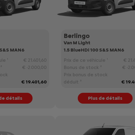
Berlingo
Van M Light
0 S&S MAN6
1.5 BlueHDi 100 S&S MAN6
le ¹
€ 21.401,60
Prix de ce véhicule ¹
€ 21.
²
€ -2.000,00
Bonus de stock ²
€ -2.
tock
Prix bonus de stock
€ 19.401,60
déduit ³
€ 19.
de détails
Plus de détails