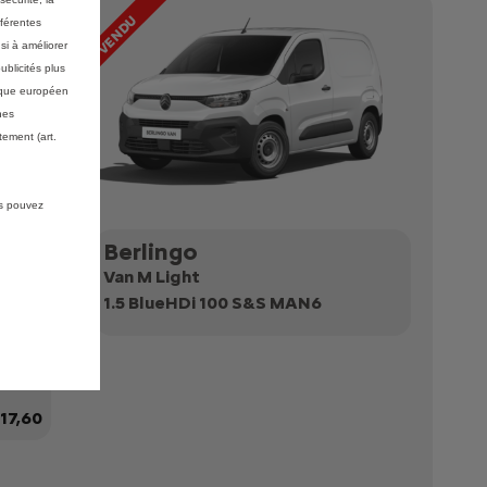
fférentes
si à améliorer
ublicités plus
mique européen
nes
ement (art.
us pouvez
Berlingo
Van M Light
1.5 BlueHDi 100 S&S MAN6
017,60
000,00
17,60