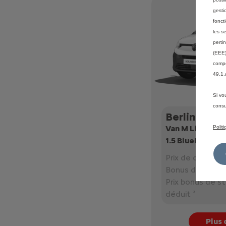
gesti
fonct
les s
perti
(EEE)
compé
49.1.
Si vo
consu
Berlingo
Van M Light
Polit
1.5 BlueHDi 10
Prix de ce véhicu
Bonus de stock 
Prix bonus de s
déduit ³
Plus 