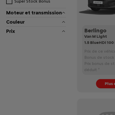
Super Stock Bonus
Moteur et transmission
Couleur
Berlingo
Prix
Van M Light
1.5 BlueHDi 10
Prix de ce véhicu
Bonus de stock 
Prix bonus de s
déduit ³
Plus 