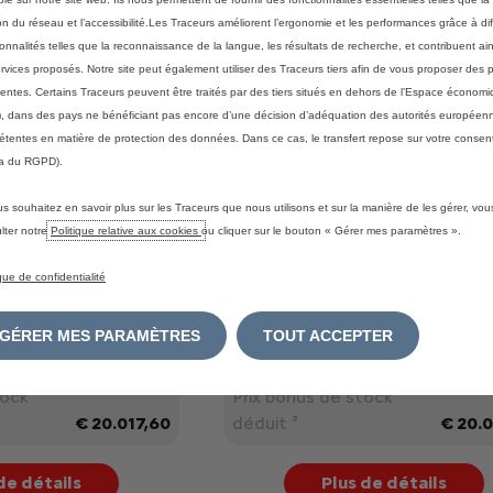
on du réseau et l’accessibilité.Les Traceurs améliorent l’ergonomie et les performances grâce à di
ionnalités telles que la reconnaissance de la langue, les résultats de recherche, et contribuent ain
ervices proposés. Notre site peut également utiliser des Traceurs tiers afin de vous proposer des p
nentes. Certains Traceurs peuvent être traités par des tiers situés en dehors de l’Espace écono
, dans des pays ne bénéficiant pas encore d’une décision d’adéquation des autorités européen
tentes en matière de protection des données. Dans ce cas, le transfert repose sur votre consent
a du RGPD).
us souhaitez en savoir plus sur les Traceurs que nous utilisons et sur la manière de les gérer, vo
lter notre
Politique relative aux cookies
ou cliquer sur le bouton « Gérer mes paramètres ».
Berlingo
Van M Light
ique de confidentialité
0 S&S MAN6
1.5 BlueHDi 100 S&S MAN6
GÉRER MES PARAMÈTRES
TOUT ACCEPTER
le ¹
€ 22.017,60
Prix de ce véhicule ¹
€ 22.
²
€ -2.000,00
Bonus de stock ²
€ -2.
tock
Prix bonus de stock
€ 20.017,60
déduit ³
€ 20.0
de détails
Plus de détails