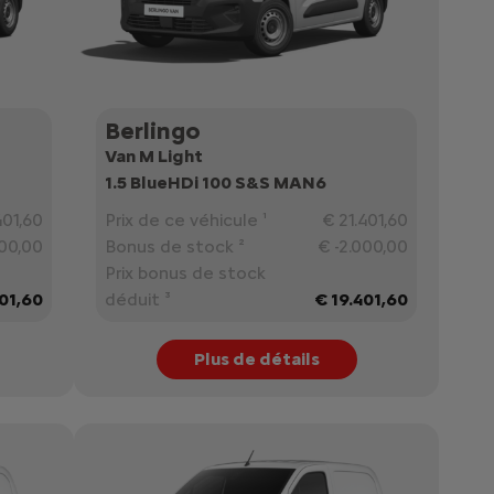
Berlingo
Van M Light
1.5 BlueHDi 100 S&S MAN6
401,60
Prix de ce véhicule ¹
€ 21.401,60
000,00
Bonus de stock ²
€ -2.000,00
Prix bonus de stock
401,60
déduit ³
€ 19.401,60
Plus de détails