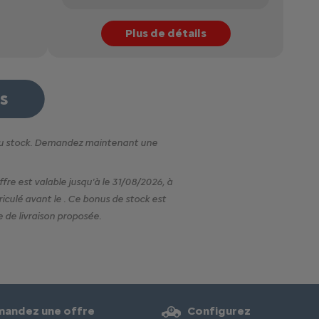
Plus de détails
ts
u stock. Demandez maintenant une
fre est valable jusqu'à le
31/08/2026
, à
riculé avant le
. Ce bonus de stock est
 de livraison proposée.
andez une offre
Configurez