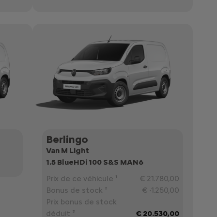
Berlingo
Van M Light
1.5 BlueHDi 100 S&S MAN6
Prix de ce véhicule ¹
€ 21.780,00
Bonus de stock ²
€ -1.250,00
Prix bonus de stock
déduit ³
€ 20.530,00