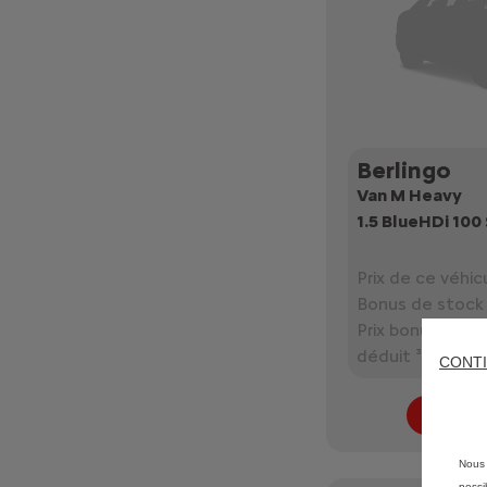
Berlingo
Van M Heavy
1.5 BlueHDi 10
Prix de ce véhicu
Bonus de stock 
Prix bonus de s
déduit ³
CONTI
Plus 
Nous 
possi