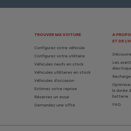
TROUVER MA VOITURE
A PROPO
ET DE L'
Configurez votre véhicule
Découvrez
Configurez votre utilitaire
Les avan
s
Véhicules neufs en stock
électriqu
Véhicules utilitaires en stock
Rechargez
Véhicules d'occasion
Optimise
Estimez votre reprise
la durée 
batterie
Réservez un essai
FAQ
Demandez une offre